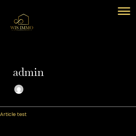
Aller
au
contenu
admin
Article
Article test
test