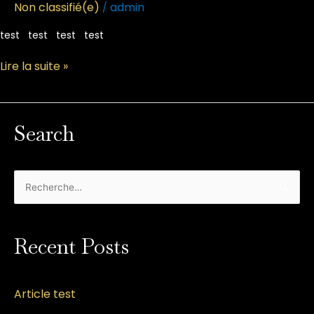
Non classifié(e)
admin
/
test test test test
Lire la suite »
Search
R
e
c
Recent Posts
h
e
r
Article test
c