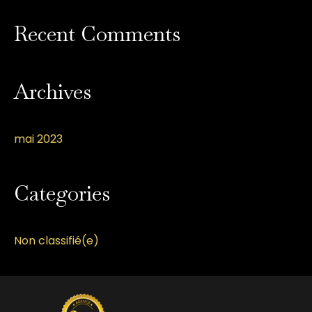
h
e
Recent Comments
r
:
Archives
mai 2023
Categories
Non classifié(e)